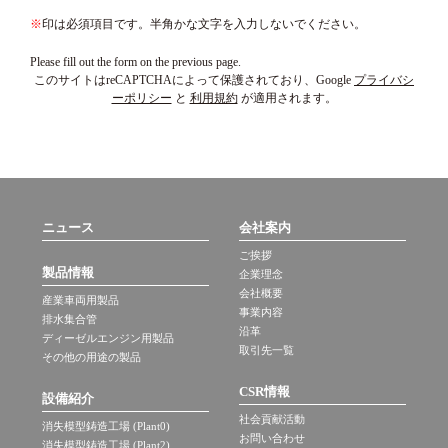
※
印は必須項目です。半角かな文字を入力しないでください。
Please fill out the form on the previous page.
このサイトはreCAPTCHAによって保護されており、Google
プライバシ
ーポリシー
と
利用規約
が適用されます。
ニュース
会社案内
ご挨拶
製品情報
企業理念
会社概要
産業車両用製品
事業内容
排水集合管
沿革
ディーゼルエンジン用製品
取引先一覧
その他の用途の製品
CSR情報
設備紹介
社会貢献活動
消失模型鋳造工場 (Plant0)
お問い合わせ
消失模型鋳造工場 (Plant2)